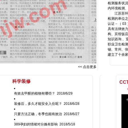
检测服务状
内环境检测
江苏苏环工
检测的单位之
认证－（ 03
具有法律效
构、宾馆饭店
知识咨询 、
职业卫生检测
锡、常州、
建立了
<< 点击更多
科学装修
CC
有效去甲醛的植物有哪些？
2018/6/29
装修后，多久才能安全入住呢？
2018/6/28
只要方法正确，冬季也能有效治
2018/6/27
389孕妇的情绪对分娩有影响
2018/5/18