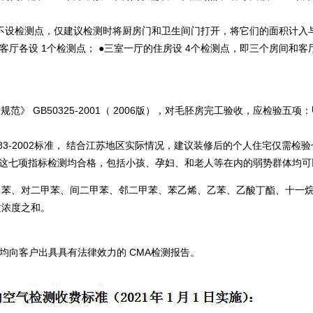
间不设检测点，仅建议检测时将厨房门和卫生间门打开，将它们的面积计入
客厅各设 1个检测点； ●三室一厅的住房设 4个检测点，即三个房间和客
》 GB50325-2001（ 2006版），对毛胚房完工验收，应检验五项
8883-2002标准， 结合江苏地区实际情况，建议装修后的个人住宅仅需
如这七项指标检测均合格，包括小孩、孕妇、和老人等在内的弱势群体均可
、甲苯、对二甲苯、间二甲苯、邻二甲苯、苯乙烯、乙苯、乙酸丁酯、十一烷
质浓度之和。
均向客户出具具有法律效力的 CMA检测报告。