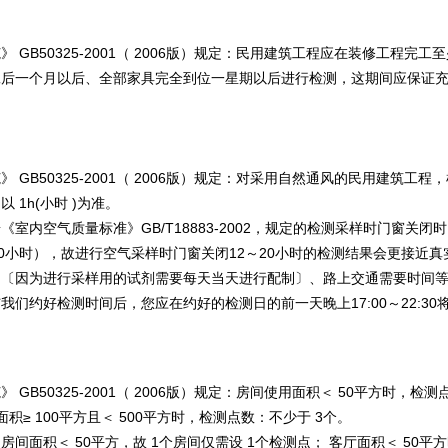
GB50325-2001（ 2006版）规定：民用建筑工程应在装修工程完
工后一个月以后、全部家具完全到位一星期以后进行检测，这期间应保证
GB50325-2001（ 2006版）规定：对采用自然通风的民用建筑工
1h(小时 )为准。
室内空气质量标准》GB/T18883-2002，规定的检测采样时门窗关闭
0小时），故进行空气采样时门窗关闭12～20小时的检测结果会更接近真
间〔因为进行采样用的试剂需要每天当天进行配制〕、路上交通需要时间等，
们约好检测时间后，您应在约好的检测日的前一天晚上17:00～22:3
B50325-2001（ 2006版）规定：房间使用面积＜ 50平方时，检测
积≥ 100平方且＜ 500平方时，检测点数：不少于 3个。
面积＜ 50平方，故 1个房间仅需设 1个检测点； 客厅面积＜ 50平