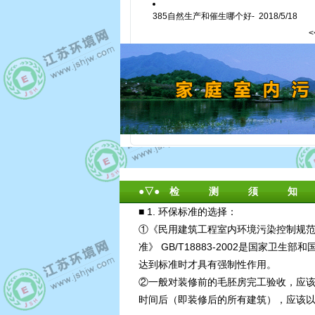
385自然生产和催生哪个好-
2018/5/18
●▽● 检 测 须 知
■ 1. 环保标准的选择：
①《民用建筑工程室内环境污染控制规范》 
准》 GB/T18883-2002是国
达到标准时才具有强制性作用。
②一般对装修前的毛胚房完工验收，应该按 
时间后（即装修后的所有建筑），应该以 《